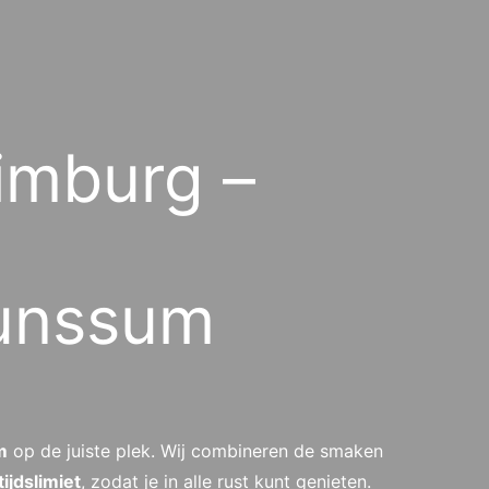
imburg –
runssum
m
op de juiste plek. Wij combineren de smaken
ijdslimiet
, zodat je in alle rust kunt genieten.