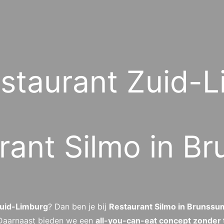
estaurant Zuid-L
rant Silmo in B
Zuid-Limburg
? Dan ben je bij
Restaurant Silmo in Brunssu
g. Daarnaast bieden we een
all-you-can-eat concept zonder t